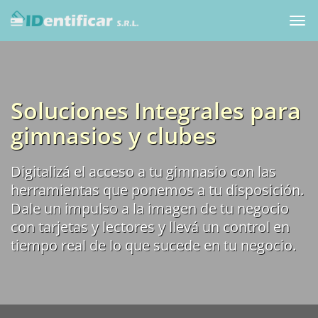
Togg
navi
Soluciones Integrales para
gimnasios y clubes
Digitalizá el acceso a tu gimnasio con las
herramientas que ponemos a tu disposición.
Dale un impulso a la imagen de tu negocio
con tarjetas y lectores y llevá un control en
tiempo real de lo que sucede en tu negocio.