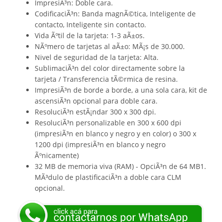
ImpresiÃ³n: Doble cara.
CodificaciÃ³n: Banda magnÃ©tica, Inteligente de
contacto, Inteligente sin contacto.
Vida Ãºtil de la tarjeta: 1-3 aÃ±os.
NÃºmero de tarjetas al aÃ±o: MÃ¡s de 30.000.
Nivel de seguridad de la tarjeta: Alta.
SublimaciÃ³n del color directamente sobre la
tarjeta / Transferencia tÃ©rmica de resina.
ImpresiÃ³n de borde a borde, a una sola cara, kit de
ascensiÃ³n opcional para doble cara.
ResoluciÃ³n estÃ¡ndar 300 x 300 dpi.
ResoluciÃ³n personalizable en 300 x 600 dpi
(impresiÃ³n en blanco y negro y en color) o 300 x
1200 dpi (impresiÃ³n en blanco y negro
Ãºnicamente)
32 MB de memoria viva (RAM) - OpciÃ³n de 64 MB1.
MÃ³dulo de plastificaciÃ³n a doble cara CLM
opcional.