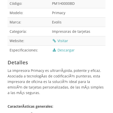
Código:
PM1H0000BD
Modelo:
Primacy
Marca:
Evolis
Categoría:
Impresoras de tarjetas
Website:
Visitar
Especificaciones:
Descargar
Detalles
La impresora Primacy es ultrarrÃ¡pida, potente y eficaz.
Asociada a tecnologÃ­as de codificaciÃ³n punteras, esta
impresora de oficina es la soluciÃ³n ideal para la
emisiÃ³n de tarjetas personalizadas, de las mÃ¡s simples
a las mÃ¡s seguras.
CaracterÃ­sticas generales: