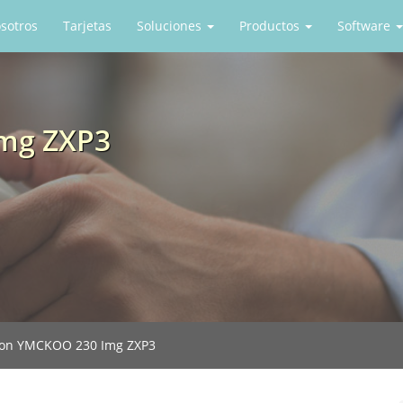
sotros
Tarjetas
Soluciones
Productos
Software
mg ZXP3
on YMCKOO 230 Img ZXP3