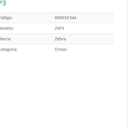
P3
Código:
800033'344
Modelo:
ZXP3
Marca:
Zebra
Categoría:
Cintas