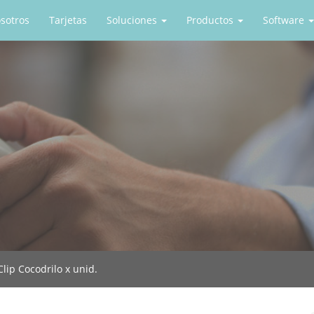
sotros
Tarjetas
Soluciones
Productos
Software
Clip Cocodrilo x unid.