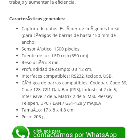
trabajo y aumentar la eficiencia.
CaracterÃ­sticas generales:
Captura de datos: EscÃ¡ner de imÃ¡genes lineal
(para cÃ³digos de barras de hasta 150 mm de
ancho)
Sensor Ã³ptico: 1500 pixeles.
Fuente de luz: LED rojo (650 nm)
ResoluciÃ³n: 3 mil.
Profundidad de campo: 0 a 12 cm.
Interfaces compatibles: RS232, teclado, USB.
CÃ³digos de barras compatibles: Codebar, Code 39,
Code 128, GS1 DataBar (RSS), Industrial 2 de 5,
Interleave 2 de 5, Matrix 2 de 5, MSI, Plessey,
Telepen, UPC / EAN / GS1-128 y mÃ¡s.Â
TamaÃ±o: 17 x 8 x 4.8 cm.
Peso: 203 g.