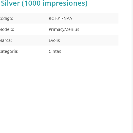
Silver (1000 impresiones)
Código:
RCT017NAA
Modelo:
Primacy/Zenius
Marca:
Evolis
Categoría:
Cintas