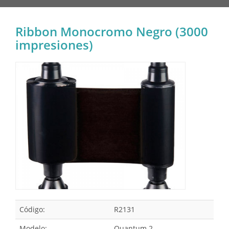
Ribbon Monocromo Negro (3000
impresiones)
Código:
R2131
Modelo:
Quantum 2