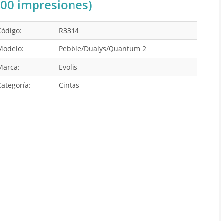
200 impresiones)
Código:
R3314
Modelo:
Pebble/Dualys/Quantum 2
Marca:
Evolis
Categoría:
Cintas