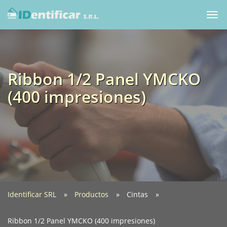
Togg
navi
Ribbon 1/2 Panel YMCKO
(400 impresiones)
Identificar SRL
Productos
Cintas
Ribbon 1/2 Panel YMCKO (400 impresiones)